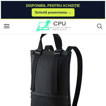
DISPONIBIL PENTRU ACHIZIȚIE
Solicită prezentarea →
Acasă
Asus
Accessories
ASUS Vivobook 3-in-1 Bag ASUS
Meniu principal
Categorii
Acasă
Listă de dorințe
Contact
Blog
Autentificare