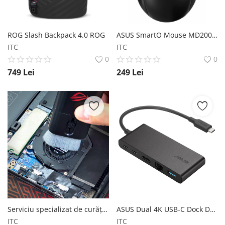
ROG Slash Backpack 4.0 ROG
ASUS SmartO Mouse MD200 ASUS
ITC
ITC
0
0
749
Lei
249
Lei
Serviciu specializat de curățare contacte laptop
ASUS Dual 4K USB-C Dock DC201 ASUS
ITC
ITC