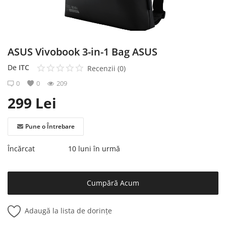
Înregistrare
ASUS Vivobook 3-in-1 Bag ASUS
De
ITC
Recenzii (0)
0
0
209
299
Lei
Pune o Întrebare
Încărcat
10 luni în urmă
Cumpără Acum
Adaugă la lista de dorințe