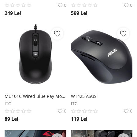
0
0
249
Lei
599
Lei
MU101C Wired Blue Ray Mouse ASUS
WT425 ASUS
ITC
ITC
0
0
89
Lei
119
Lei