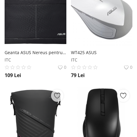
Geanta ASUS Nereus pentru laptop de 16inch ASUS
WT425 ASUS
ITC
ITC
0
0
109
Lei
79
Lei