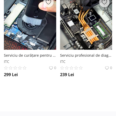
Serviciu de curățare pentru laptopul tău
Serviciu profesional de diagnosticare completă desktop (post-garanție)
ITC
ITC
0
0
299
Lei
239
Lei