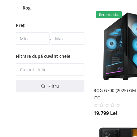
Rog
Recomandat
Preț
-
Filtrare după cuvânt cheie
Filtru
ROG G700 (2025) GM
ITC
19.799
Lei