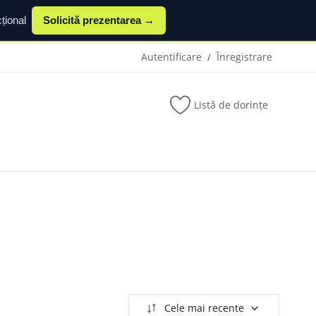
țional
Solicită prezentarea →
Autentificare
Înregistrare
/
Listă de dorințe
Cele mai recente