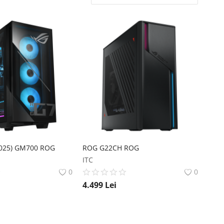
025) GM700 ROG
ROG G22CH ROG
ITC
0
0
4.499
Lei