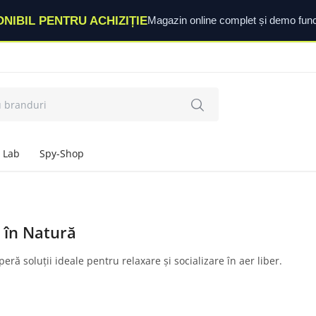
ONIBIL PENTRU ACHIZIȚIE
Magazin online complet și demo func
 Lab
Spy-Shop
ă în Natură
ră soluții ideale pentru relaxare și socializare în aer liber.