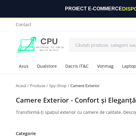
DISP
PROIECT E-COMMERCE
Contact
Asus
Dualstore
Dacris IT&C
Vonmag
Laptop
Acasă
Produse
Spy-Shop
Camere Exterior
Camere Exterior - Confort și Eleganț
Transformă-ți spațiul exterior cu camere de calitate. Descope
Categorie