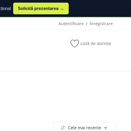
țional
Solicită prezentarea →
Autentificare
Înregistrare
/
Listă de dorințe
Cele mai recente