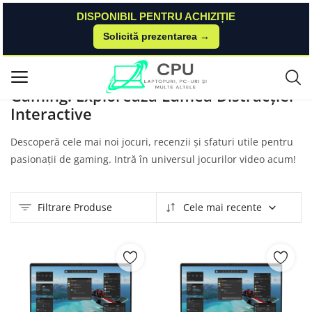
DISPONIBIL PENTRU ACHIZIȚIE
Solicită prezentarea →
Acasă
Produse
Asus
Gaming
Meniu principal
Gaming: Explorează Lumea Distracției
Interactive
Categorii
Descoperă cele mai noi jocuri, recenzii și sfaturi utile pentru
Acasă
pasionații de gaming. Intră în universul jocurilor video acum!
Listă de dorințe
Filtrare Produse
Cele mai recente
Contact
Blog
Autentificare