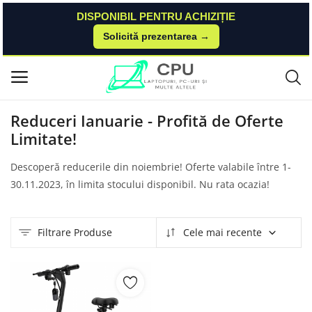
DISPONIBIL PENTRU ACHIZIȚIE
Solicită prezentarea →
Acasă
Produse
Dualstore
November Sale - Valabilitate 1.11.2023 - 30.11.2023 In Limita Stocului Dis
Meniu principal
ponibil
Categorii
Reduceri Ianuarie - Profită de Oferte
Limitate!
Acasă
Descoperă reducerile din noiembrie! Oferte valabile între 1-
30.11.2023, în limita stocului disponibil. Nu rata ocazia!
Listă de dorințe
Contact
Filtrare Produse
Cele mai recente
Blog
Autentificare