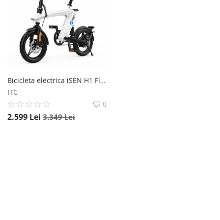
Înregistrare
Bicicleta electrica iSEN H1 Flying Fish Alb, 250W, 22NM, Rulare full electric sau asistata, 25km h, IPX4, Baterie detasabila 10Ah iSEN
ITC
0
2.599
Lei
3.349
Lei