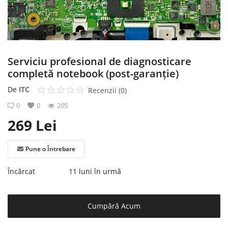
Înregistrare
Serviciu profesional de diagnosticare
completă notebook (post-garanție)
De
ITC
Recenzii (0)
0
0
205
269
Lei
Pune o Întrebare
Încărcat
11 luni în urmă
Cumpără Acum