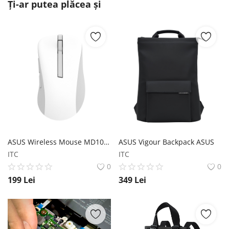
Ți-ar putea plăcea și
ASUS Wireless Mouse MD102 ASUS
ASUS Vigour Backpack ASUS
ITC
ITC
0
0
199
Lei
349
Lei