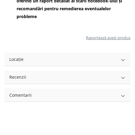
oferind un raport detaliat al stării notebook-ului și
recomandări pentru remedierea eventualelor
probleme
Raportează acest produs
Locație
Recenzii
Comentarii