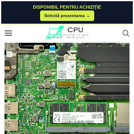
DISPONIBIL PENTRU ACHIZIȚIE
Solicită prezentarea →
Acasă
Asus
Accessories
Serviciu profesional de diagnosticare completă notebook (post-garanție)
Meniu principal
Categorii
Acasă
Listă de dorințe
Contact
Blog
Autentificare