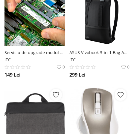
Serviciu de upgrade modul de memorie RAM pentru laptop/desktop
ASUS Vivobook 3-in-1 Bag ASUS
ITC
ITC
0
0
149
Lei
299
Lei