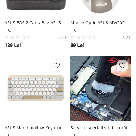
ASUS EOS 2 Carry Bag ASUS
Mouse Optic ASUS MW202 ASUS
ITC
ITC
0
0
189
Lei
89
Lei
ASUS Marshmallow Keyboard KW100 ASUS
Serviciu specializat de curățare contacte laptop
ITC
ITC