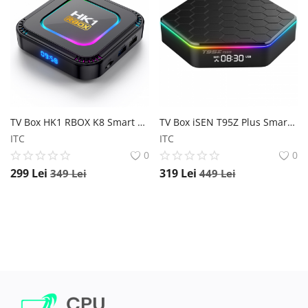
TV Box HK1 RBOX K8 Smart Media Player, 8K, Android 13, 4GB RAM, 64GB ROM, Quad Core ARM Cortex A53 - RK3528, AV1, WiFi6, Bt 5.0, HDMI HK1 RBOX
TV Box iSEN T95Z Plus Smart Media Player, 4K, Decodare 6K, Android 12, 2GB RAM, 16GB ROM, H618 QuadCore, HDR10, WiFi 6, AirPlay, Miracast iSEN
ITC
ITC
0
0
299
Lei
319
Lei
349
Lei
449
Lei