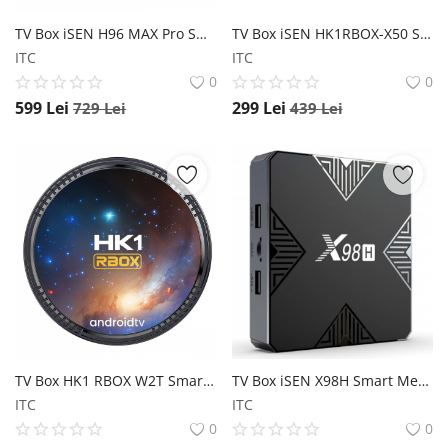
TV Box iSEN H96 MAX Pro Smart Media Player, 8K, 8GB RAM, 128GB ROM, RK3566 QuadCore, Android 11, Telecomanda cu giroscop si comanda vocala iSEN
TV Box iSEN HK1RBOX-X50 Smart Media Player, Negru, 4K, 4GB RAM, 32GB ROM, Android 14, Amlogic S905A Quad Core A55, Control Vocal, Bluetooth 5.0 iSEN
ITC
ITC
0
0
599
Lei
299
Lei
729
Lei
439
Lei
TV Box HK1 RBOX W2T Smart, 4K, Android 11, 2GB RAM, 16GB ROM, quad core ARM Cortex A35, control vocal 2.4G, Netflix,Hulu,Flixster, Youtube HK1 RBOX
TV Box iSEN X98H Smart Media Player Negru, 4K, 4GB RAM, 32GB ROM, Android 12, Allwinner H618 Quad Core A53, Ethernet 100m, Bt 5.0 iSEN
ITC
ITC
0
0