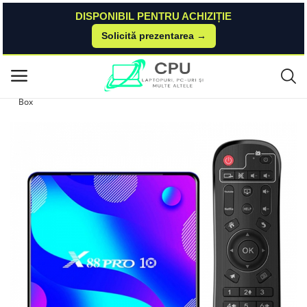
DISPONIBIL PENTRU ACHIZIȚIE
Solicită prezentarea →
Acasă
Dualstore
Media Playere
TV Box X88 Pro 10 Smart Media Player, 4K, RAM 4GB, ROM 128GB, Andr
Meniu principal
oid 11, Rockchip RK3318 QuadCore, SPDIF, Slot Card, Wi-Fi dual band TV
Box
Categorii
Acasă
Listă de dorințe
Contact
Blog
Autentificare