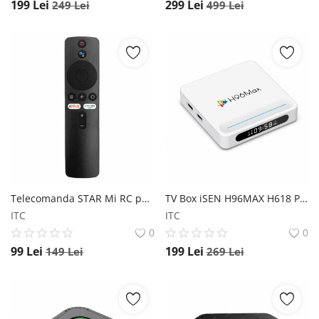
199
Lei
299
Lei
249
Lei
499
Lei
Telecomanda STAR Mi RC pentru Xiaomi TV Stick si Xiaomi Mi Box S, comanda vocala, bluetooth, infrarosu, taste dedicate Netflix si PrimeVideo Star
TV Box iSEN H96MAX H618 Plus, 4K, Android 14, HDR10, 2GB RAM, 16GB ROM, Allwinner H618, WiFi6, BT 5.4, Ok Google, HDMI 2.0a, AUDIO OUT, Ethernet, Micro SD, USB 2.0 iSEN
ITC
ITC
0
0
99
Lei
199
Lei
149
Lei
269
Lei