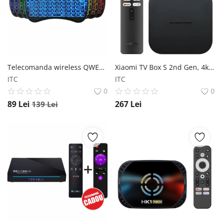
Telecomanda wireless QWERTY cu mini tastatura STAR i8, 2.4G, Iluminare LED 7 culori, Air mouse, Touch pad, Negru Star
Xiaomi TV Box S 2nd Gen, 4k, Black Xiaomi
ITC
ITC
0
0
89
Lei
267
Lei
139
Lei