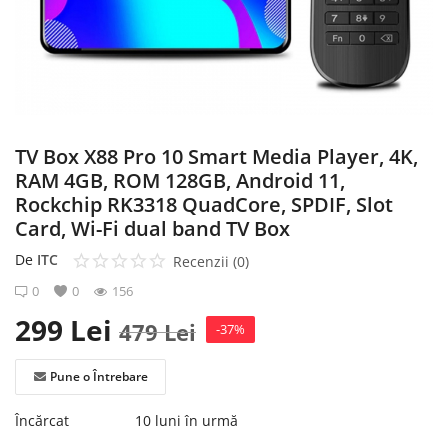
Înregistrare
TV Box X88 Pro 10 Smart Media Player, 4K,
RAM 4GB, ROM 128GB, Android 11,
Rockchip RK3318 QuadCore, SPDIF, Slot
Card, Wi-Fi dual band TV Box
De
ITC
Recenzii (0)
0
0
156
299
Lei
479
Lei
-37%
Pune o Întrebare
Încărcat
10 luni în urmă