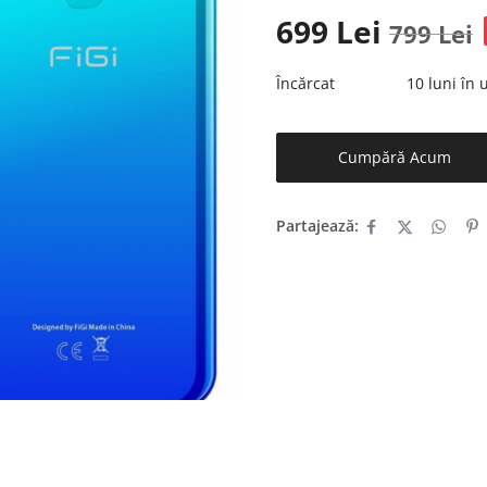
699
Lei
799
Lei
Încărcat
10 luni în
Cumpără Acum
Partajează: