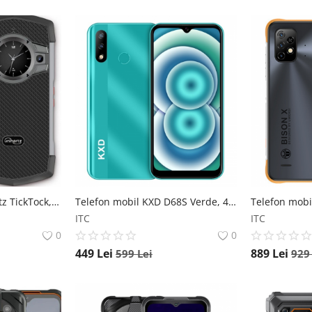
Telefon mobil Unihertz TickTock, 5G, Rugged Dual Screen 6.5 + 1.3 LCD, 8GB RAM, 128GB ROM, Android 11, Dimensity 700, 6000mAh, Dual SIM UNIHERTZ
Telefon mobil KXD D68S Verde, 4G, IPS 6.088 , 2GB RAM, 32GB ROM, Android 11, SC9832E QuadCore, GPS, Face ID, 4000mAh, Dual SIM KXD
ITC
ITC
0
0
449
Lei
889
Lei
599
Lei
92