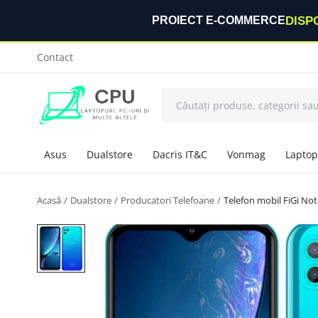
DISP
PROIECT E-COMMERCE
Contact
Asus
Dualstore
Dacris IT&C
Vonmag
Laptop
Acasă
Dualstore
Producatori Telefoane
Telefon mobil FiGi No