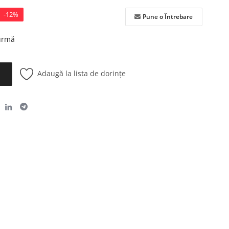
-12%
Pune o Întrebare
 urmă
Adaugă la lista de dorințe