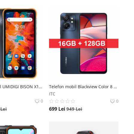
Telefon mobil UMIDIGI BISON X10 Galben, 4G, 6.53 HD+, 4GB RAM LPDDR4X, 64GB ROM, Android 11, Helio P60 OctaCore, NFC, 6150mAh, Dual SIM UMIDIGI
Telefon mobil Blackview Color 8 Grey, 4G, 6.75 HD+ 90Hz, 16GB RAM (8GB + 8GB extensibili), 128GB ROM, 50MP, Android 13, Unisoc T616, 6000mAh, Dual SIM Blackview
ITC
0
0
699
Lei
9
Lei
949
Lei