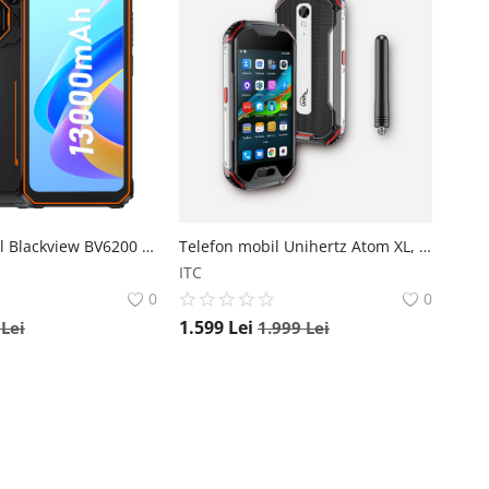
Telefon mobil Blackview BV6200 Pro Orange, 4G, IPS 6.56 , Boxa 3W, 10GB RAM (6GB + 4GB extensibili), 128GB ROM, Android 13, Helio P35, NFC, 13000mAh, 18W, Dual SIM Blackview
Telefon mobil Unihertz Atom XL, Functie Walkie-Talkie, 4G, 4.0 LCD , 6GB RAM, 128GB ROM, Android 11, Helio P60 Octa-Core, 4300mAh, Dual SIM UNIHERTZ
ITC
0
0
1.599
Lei
9
Lei
1.999
Lei