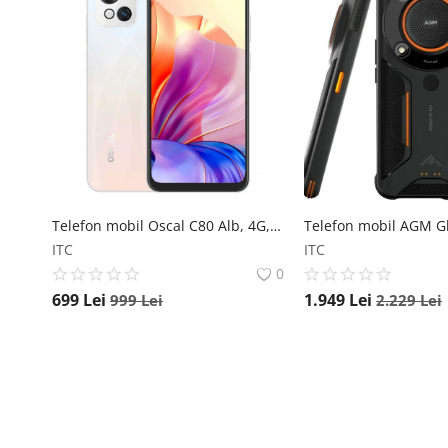
Telefon mobil Oscal C80 Alb, 4G, IPS 6.5 HD+ 90Hz, 14GB RAM (8GB + 6GB extensibili), 128GB ROM, Android 12, T606 OctaCore, 5180mAh, Dual SIM Oscal
ITC
ITC
0
699
Lei
1.949
Lei
999
Lei
2.229
Lei