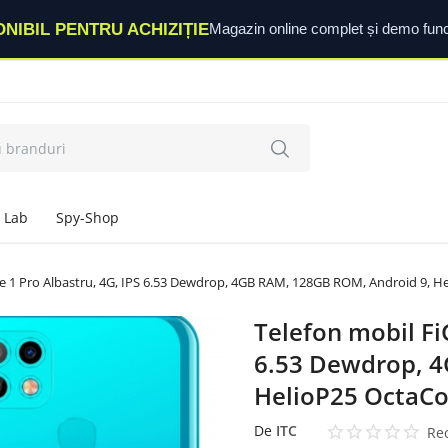
ONIBIL PENTRU ACHIZIȚIE
Magazin online complet și demo func
 Lab
Spy-Shop
te 1 Pro Albastru, 4G, IPS 6.53 Dewdrop, 4GB RAM, 128GB ROM, Android 9, H
Telefon mobil Fi
6.53 Dewdrop, 4
HelioP25 OctaCo
De
ITC
Rec