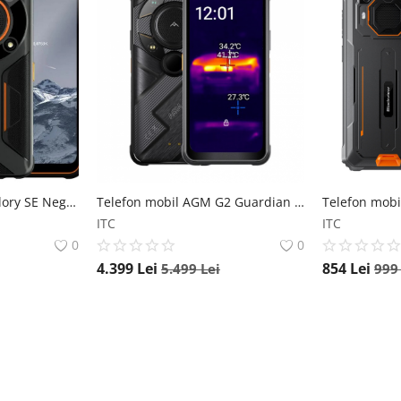
Telefon mobil AGM Glory SE Negru, 5G, TFT FHD+ 6.53 , 8GB RAM, 128GB ROM, Android 11, Qualcomm Snapdragon 480 5G, NFC, 6200mAh, Dual SIM AGM
Telefon mobil AGM G2 Guardian Negru, Camera termica, 5G, FHD+ 6.58 , 12GB RAM, 256GB ROM, Android 12, Qualcomm QCM6490, 7000mAh, Dual SIM AGM
ITC
ITC
0
0
4.399
Lei
854
Lei
5.499
Lei
99