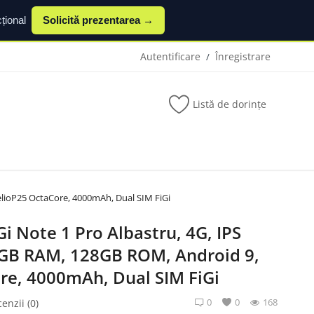
țional
Solicită prezentarea →
Autentificare
Înregistrare
/
Listă de dorințe
elioP25 OctaCore, 4000mAh, Dual SIM FiGi
Gi Note 1 Pro Albastru, 4G, IPS
GB RAM, 128GB ROM, Android 9,
re, 4000mAh, Dual SIM FiGi
0
0
168
enzii (0)