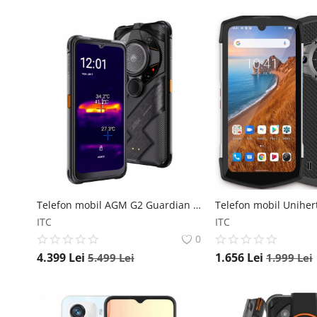
Telefon mobil AGM G2 Guardian Negru, Camera termica, 5G, FHD+ 6.58 , 8GB RAM, 256GB ROM, Android 12, Qualcomm QCM6490, 7000mAh, Dual SIM AGM
ITC
ITC
0
4.399
Lei
1.656
Lei
5.499
Lei
1.999
Lei