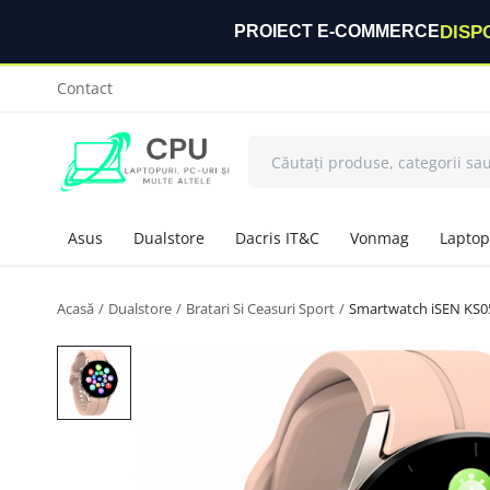
DISP
PROIECT E-COMMERCE
Contact
Asus
Dualstore
Dacris IT&C
Vonmag
Laptop
Acasă
Dualstore
Bratari Si Ceasuri Sport
Smartwatch iSEN KS05 