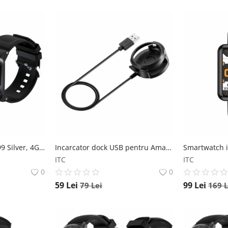
Smartwatch STAR S999 Silver, 4G, AMOLED 2.88 HD, 4GB RAM, 64GB ROM, Android 9, MTK6761 QuadCore, GPS, Ritm cardiac, Dual camera, 2300mAh Star
Incarcator dock USB pentru Amazfit Stratos A1609
ITC
ITC
0
0
59
Lei
99
Lei
79
Lei
169
L