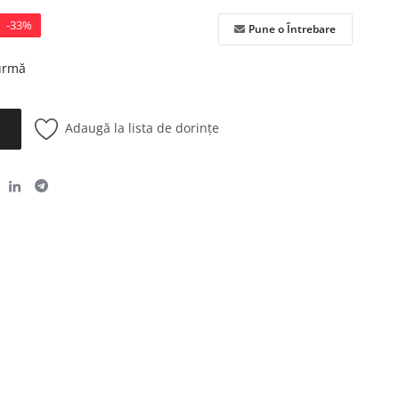
-33%
Pune o Întrebare
 urmă
Adaugă la lista de dorințe