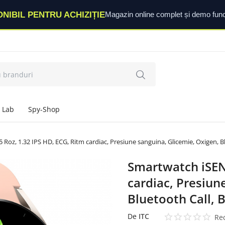
ONIBIL PENTRU ACHIZIȚIE
Magazin online complet și demo func
 Lab
Spy-Shop
Roz, 1.32 IPS HD, ECG, Ritm cardiac, Presiune sanguina, Glicemie, Oxigen, Bl
Smartwatch iSEN 
cardiac, Presiun
Bluetooth Call, 
De
ITC
Rec