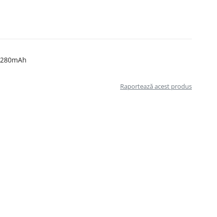
7, 280mAh
Raportează acest produs