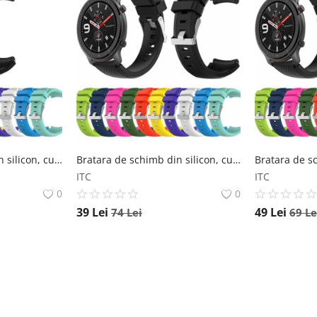
Bratara de schimb din silicon, cu striatii, pentru Xiaomi Huami Amazfit GTS, diferite colorituri, confortabila si rezistenta Star
Bratara de schimb din silicon, cu striatii, pentru Xiaomi Huami Amazfit GTR de 47mm, diferite colorituri, confortabila si rezistenta Star
ITC
ITC
0
0
39
Lei
49
Lei
74
Lei
69
Le