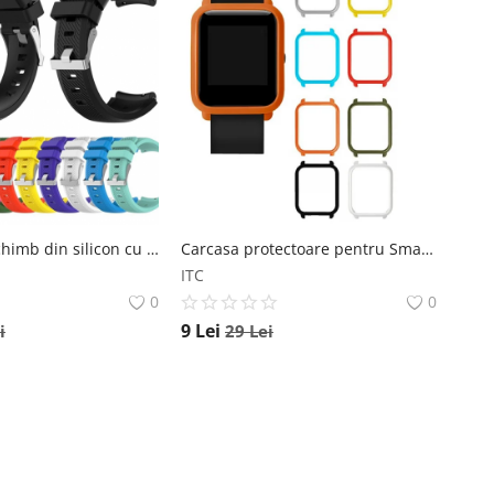
Bratara de schimb din silicon cu striatii pentru Xiaomi Huami Amazfit GTR 42mm, diferite colorituri, confortabila si rezistenta Star
Carcasa protectoare pentru Smartwatch Amazfit Bip Xiaomi
ITC
0
0
9
Lei
i
29
Lei