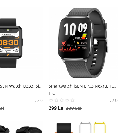
Smartwatch iSEN Watch Q333, Silver, IPS 1.7 , Puls, Presiune sanguina, Saturatie oxigen, Monitorizare somn, Bt v5.0, IP67, 180mAh iSEN
Smartwatch iSEN EP03 Negru, 1.83 IPS HD, ECG, Ritm cardiac, Presiune sanguina, Glicemie, Oxigen, Monitorizare somn, Bt v5.1, IP67, 185mAh iSEN
ITC
0
0
299
Lei
ei
399
Lei