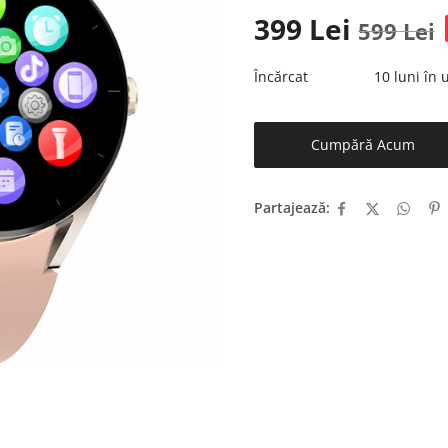
399
Lei
599
Lei
Încărcat
10 luni în
Cumpără Acum
Partajează: