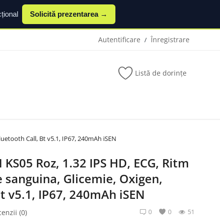
țional
Solicită prezentarea →
Autentificare
Înregistrare
/
Listă de dorințe
uetooth Call, Bt v5.1, IP67, 240mAh iSEN
KS05 Roz, 1.32 IPS HD, ECG, Ritm
e sanguina, Glicemie, Oxigen,
Bt v5.1, IP67, 240mAh iSEN
0
0
51
enzii (0)