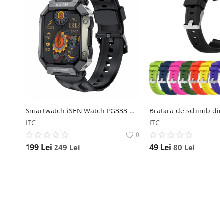
Smartwatch iSEN Watch PG333 Negru, Functia Apelare, IPS 1.92 , Monitorizare functii vitale, Bt v5.01, IP68, 340 mAh iSEN
ITC
ITC
0
199
Lei
49
Lei
249
Lei
80
Lei