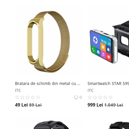
Bratara de schimb din metal cu zale mici pentru smartband Xiaomi Mi Band 7 After market
ITC
ITC
0
49
Lei
999
Lei
89
Lei
1.049
Lei