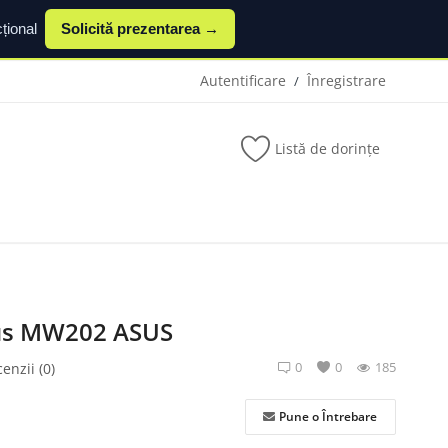
țional
Solicită prezentarea →
Autentificare
Înregistrare
/
Listă de dorințe
us MW202 ASUS
0
0
185
enzii (0)
Pune o Întrebare