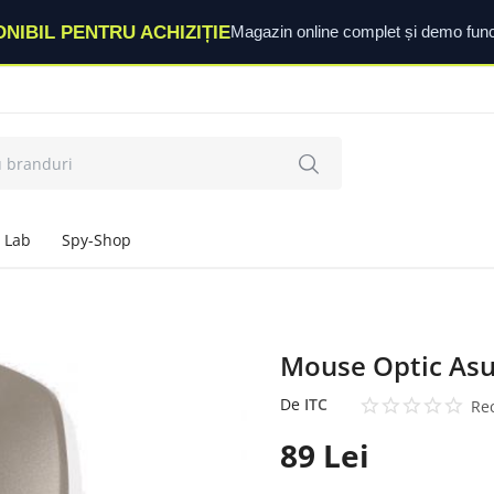
ONIBIL PENTRU ACHIZIȚIE
Magazin online complet și demo func
 Lab
Spy-Shop
Mouse Optic As
De
ITC
Rec
89
Lei