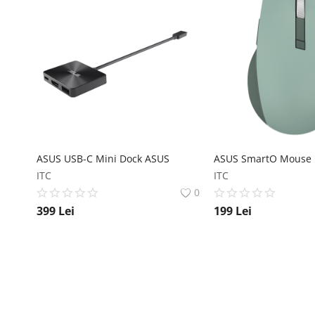
ASUS USB-C Mini Dock ASUS
ITC
ITC
0
399
Lei
199
Lei