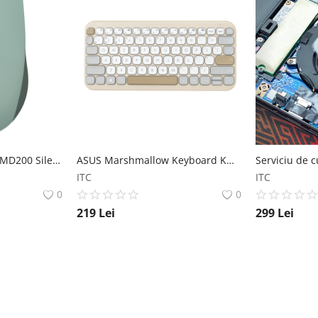
ASUS SmartO Mouse MD200 Silent Plus ASUS
ASUS Marshmallow Keyboard KW100 ASUS
ITC
ITC
0
0
219
Lei
299
Lei