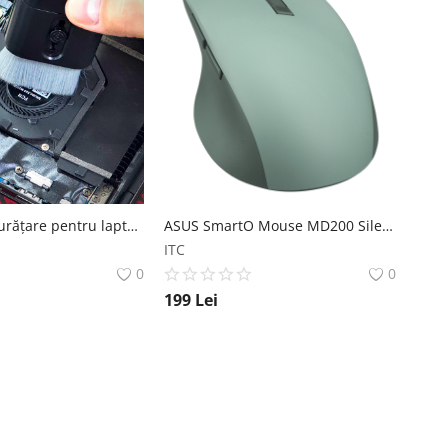
Serviciu de curățare pentru laptopul tău
ASUS SmartO Mouse MD200 Silent Plus ASUS
ITC
0
0
199
Lei