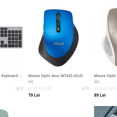
ASUS W5000 Wireless Keyboard and Mouse Set ASUS
Mouse Optic Asus WT425 ASUS
Mouse Opti
ITC
ITC
0
0
79
Lei
89
Lei