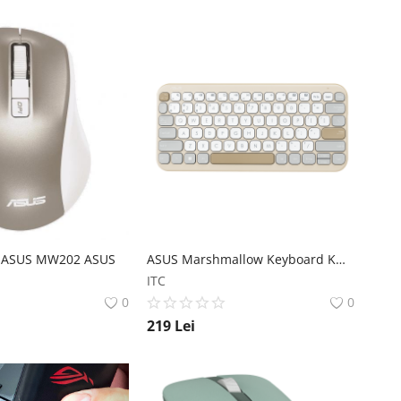
c ASUS MW202 ASUS
ASUS Marshmallow Keyboard KW100 ASUS
ITC
0
0
219
Lei