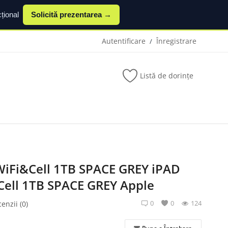
țional
Solicită prezentarea →
Autentificare
Înregistrare
/
Listă de dorințe
WiFi&Cell 1TB SPACE GREY iPAD
Cell 1TB SPACE GREY Apple
0
0
124
enzii (0)