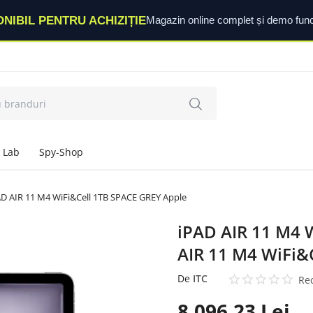
ONIBIL PENTRU ACHIZIȚIE
Magazin online complet și demo func
 Lab
Spy-Shop
AD AIR 11 M4 WiFi&Cell 1TB SPACE GREY Apple
iPAD AIR 11 M4 
AIR 11 M4 WiFi&
De
ITC
Rec
8.096,23
Lei