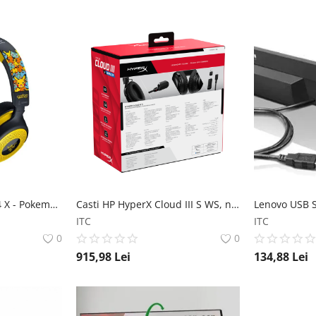
Casti Razer Kraken V4 X - Pokemon Ed. Casti Razer Kraken V4 X - Pokémon Ed. Razer
Casti HP HyperX Cloud III S WS, ng-rosu Casti HP HyperX Cloud III S WS, ng-rosu HP
ITC
ITC
0
0
915,98
Lei
134,88
Lei