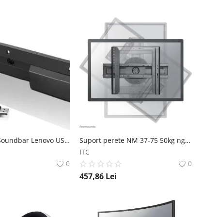
Lenovo USB Soundbar Lenovo USB Soundbar Lenovo
Suport perete NM 37-75 50kg ng Suport perete NM 37`-75` 50kg ng NEOMOUNTS
ITC
0
0
457,86
Lei