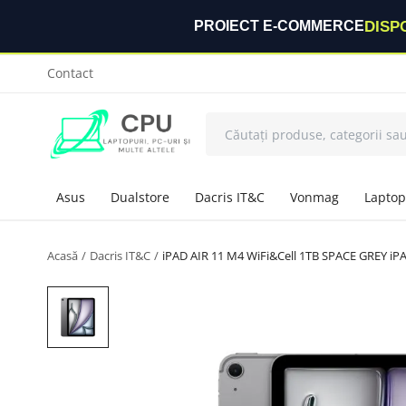
DISP
PROIECT E-COMMERCE
Contact
Asus
Dualstore
Dacris IT&C
Vonmag
Laptop
Acasă
Dacris IT&C
iPAD AIR 11 M4 WiFi&Cell 1TB SPACE GREY iP