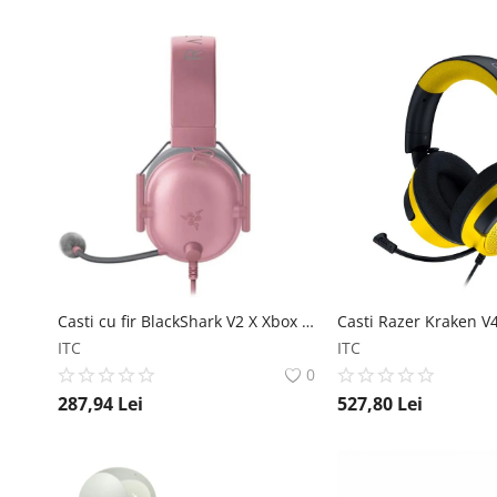
Casti cu fir BlackShark V2 X Xbox L, roz Casti cu fir BlackShark V2 X Xbox L, roz Razer
ITC
ITC
0
287,94
Lei
527,80
Lei