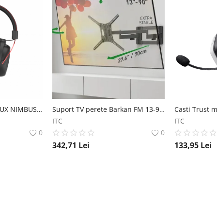
CASTI GAMING SERIOUX NIMBUS CASTI GAMING SERIOUX NIMBUS Serioux
Suport TV perete Barkan FM 13-90 60kg Suport TV perete Barkan FM 13-90` 60kg Barkan
ITC
ITC
0
0
342,71
Lei
133,95
Lei