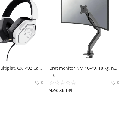
Casti Trust multiplat. GXT492 Carus alb Casti Trust multiplat. GXT492 Carus alb Trust
Brat monitor NM 10-49, 18 kg, negru Brat monitor NM 10`-49`, 18 kg, negru NEOMOUNTS
ITC
0
0
923,36
Lei