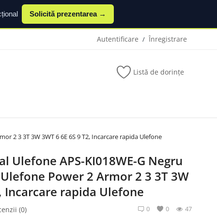
țional
Solicită prezentarea →
Autentificare
Înregistrare
/
Listă de dorințe
or 2 3 3T 3W 3WT 6 6E 6S 9 T2, Incarcare rapida Ulefone
inal Ulefone APS-KI018WE-G Negru
 Ulefone Power 2 Armor 2 3 3T 3W
, Incarcare rapida Ulefone
0
0
47
enzii (0)