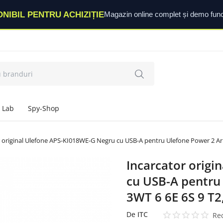
ONIBIL PENTRU ACHIZIȚIE
Magazin online complet și demo func
 Lab
Spy-Shop
r original Ulefone APS-KI018WE-G Negru cu USB-A pentru Ulefone Power 2 Arm
Incarcator orig
cu USB-A pentru
3WT 6 6E 6S 9 T2
De
ITC
Rec