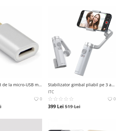
Adaptor STAR de la micro-USB mama la USB Type-C tata Star
Stabilizator gimbal pliabil pe 3 axe FunSnap Capture π (PI) pentru smartphone, Giroscop, Bluetooth, Carcasa metalica, 4500mAh FunSnap
ITC
0
0
399
Lei
i
519
Lei