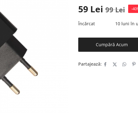
59
Lei
99
Lei
-40
Încărcat
10 luni în
Cumpără Acum
Partajează: