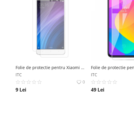
Folie de protectie pentru Xiaomi Redmi PRO FullBody (Fata+Spate) Xiaomi
ITC
ITC
0
9
Lei
49
Lei