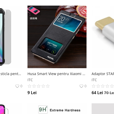
Folie de protectie din sticla pentru Blackview BV5100 si Blackview BV5100 Pro Blackview
Husa Smart View pentru Xiaomi Redmi 4 4 Pro 4 Prime Xiaomi
ITC
ITC
0
0
9
Lei
64
Lei
70
Le