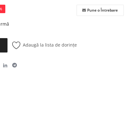
%
Pune o Întrebare
 urmă
Adaugă la lista de dorințe