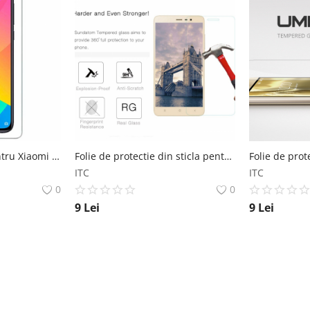
Folie de protectie pentru Xiaomi Mi 9 lite CC9
Folie de protectie din sticla pentru UMi Super MAX
ITC
ITC
0
0
9
Lei
9
Lei