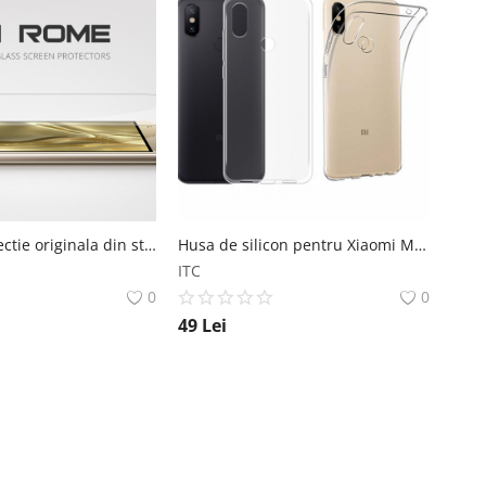
Folie de protectie originala din sticla pentru Umi Rome Rome X
Husa de silicon pentru Xiaomi Mi Max 3 Xiaomi
ITC
0
0
49
Lei