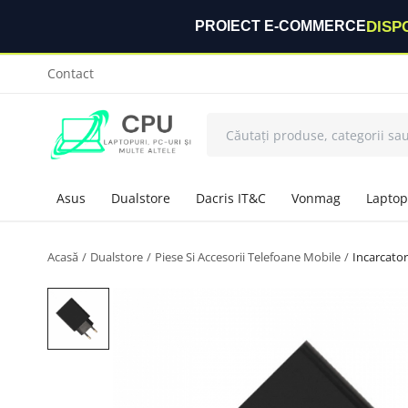
DISP
PROIECT E-COMMERCE
Contact
Asus
Dualstore
Dacris IT&C
Vonmag
Laptop
Acasă
Dualstore
Piese Si Accesorii Telefoane Mobile
Incarcato