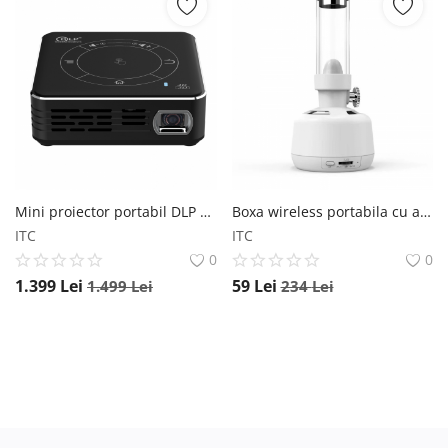
Mini proiector portabil DLP CSQ C99 Negru, 120 , 3D, Decodare 4K, 4GB RAM, 32GB ROM, Android 9, Wifi 2.4 5G, Bluetooth 5, QuadCore, 3000mAh CSQ
Boxa wireless portabila cu aromaterapie Bluedio FS Alb, Iluminare, Bluetooth 5, Slot memorie, Microfon incorporat, Aplicatie Bluedio
ITC
ITC
0
0
1.399
Lei
59
Lei
1.499
Lei
234
Lei