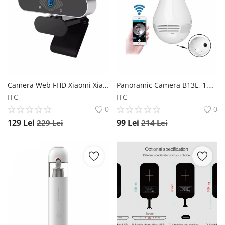
Camera Web FHD Xiaomi Xiaovv USB IP Camera cu microfon, 2MP, Unghi larg 150 , Auto focus, Recunoastere faciala, Alimentare USB Xiaomi
Panoramic Camera B13L, 1.3 MP, Camera Tip Bec, cu iluminare, Alarma, unghi de vizualizare 360 grade, Wireless,AP - DualStore Star
ITC
ITC
0
0
129
Lei
99
Lei
229
Lei
214
Lei