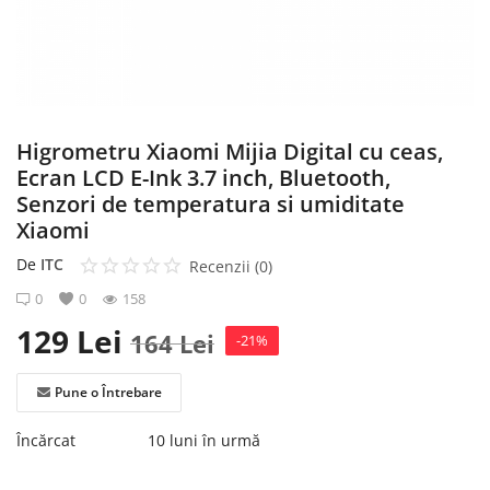
Înregistrare
Higrometru Xiaomi Mijia Digital cu ceas,
Ecran LCD E-Ink 3.7 inch, Bluetooth,
Senzori de temperatura si umiditate
Xiaomi
De
ITC
Recenzii (0)
0
0
158
129
Lei
164
Lei
-21%
Pune o Întrebare
Încărcat
10 luni în urmă