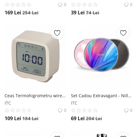
0
0
169
Lei
39
Lei
254
Lei
74
Lei
Ceas Termohigrometru wireless Xiaomi Qingping CGD1 Bej, LCD cu iluminare ajustabila, Bluetooth v5.0, 16 alarme Xiaomi
Set Cadou Extravagant - Nillkin Fancy Gift Set - Cablu de date 3 in 1, Incarcator wireless Nillkin
ITC
ITC
0
0
109
Lei
69
Lei
184
Lei
204
Lei