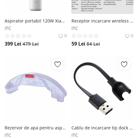
Aspirator portabil 120W Xiaomi Mi Vacuum Cleaner Mini Alb (SSXCQ01XY), 13000Pa, 88000rpm, Autonomie 30 de minute, 2000mAh Xiaomi
Receptor incarcare wireless Nillkin Magic Tags (micro,tip c, lightning) Nillkin
ITC
ITC
0
0
399
Lei
59
Lei
479
Lei
84
Lei
Rezervor de apa pentru aspirator robot Xiaomi Roborock T7 T7 Pro Xiaomi
Cablu de incarcare tip dock pentru smartband Xiaomi Mi Band 3 Star
ITC
ITC