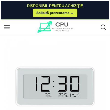
DISPONIBIL PENTRU ACHIZIȚIE
Solicită prezentarea →
Acasă
Dualstore
Gadgets
Higrometru Xiaomi Mijia Digital cu ceas, Ecran LCD E-Ink 3.7 inch, Blueto
Meniu principal
oth, Senzori de temperatura si umiditate Xiaomi
Categorii
Acasă
Listă de dorințe
Contact
Blog
Autentificare