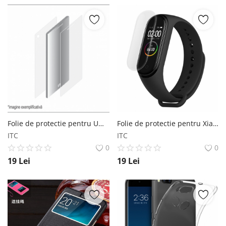
Folie de protectie pentru UMI Rome X FullBody (Fata+Spate)
Folie de protectie pentru Xiaomi Mi Band 4 Star
ITC
ITC
0
0
19
Lei
19
Lei