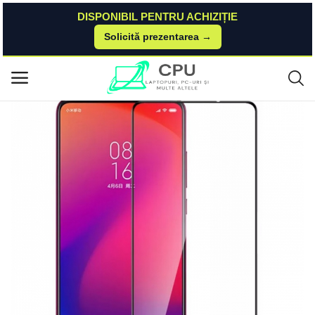
DISPONIBIL PENTRU ACHIZIȚIE
Solicită prezentarea →
Acasă
Dualstore
Piese Si Accesorii Telefoane Mobile
Folie de protectie din sticla pentru Xiaomi Mi 9T Mi 9T Pro Xiaomi
Meniu principal
Categorii
Acasă
Listă de dorințe
Contact
Blog
Autentificare