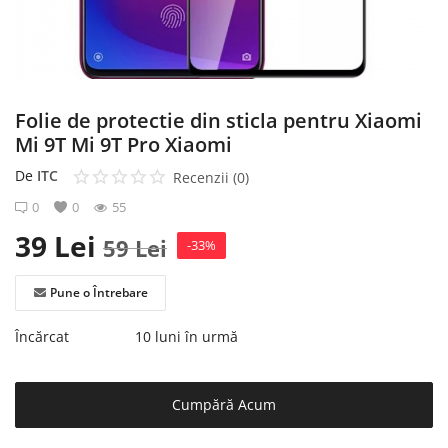
Înregistrare
Folie de protectie din sticla pentru Xiaomi
Mi 9T Mi 9T Pro Xiaomi
De
ITC
Recenzii (0)
0
0
55
39
Lei
59
Lei
-33%
Pune o Întrebare
Încărcat
10 luni în urmă
Cumpără Acum