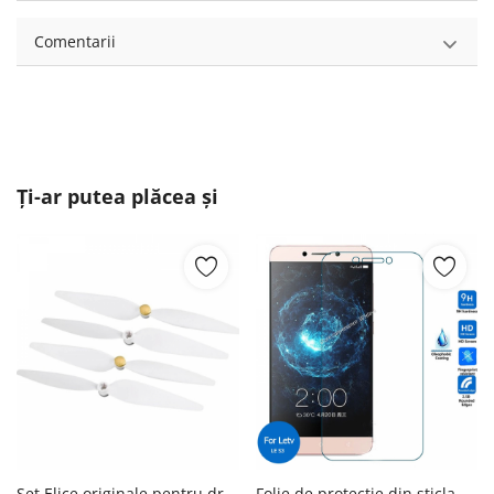
Comentarii
Ți-ar putea plăcea și
Set Elice originale pentru drona Xiaomi Mi Drone 4K Alb Xiaomi
Folie de protectie din sticla LeTV Leeco Le S3 -DualStore