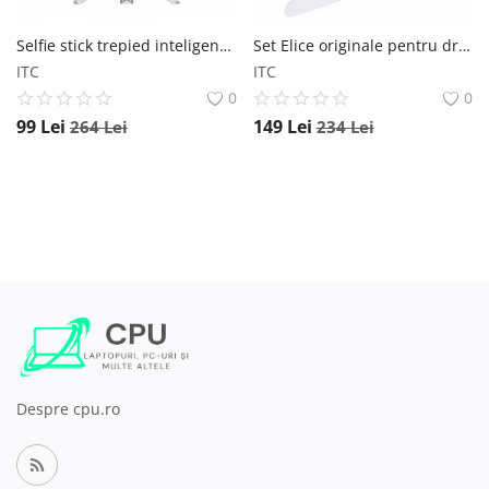
Selfie stick trepied inteligent extensibil cu stabilizator FunSnap Capture Q Alb, Face tracking, Maner detasabil FunSnap
Set Elice originale pentru drona Xiaomi FIMI A3 Alb Xiaomi
ITC
ITC
0
0
99
Lei
149
Lei
264
Lei
234
Lei
Despre cpu.ro