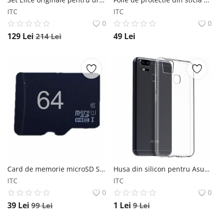
ITC
ITC
0
0
129
Lei
49
Lei
214
Lei
Card de memorie microSD STAR de 64GB clasa 10, U1 Star
Husa din silicon pentru Asus Zoom 3 albastru
ITC
ITC
0
0
39
Lei
1
Lei
99
Lei
9
Lei