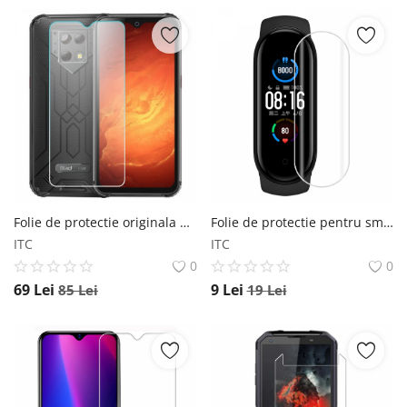
Folie de protectie originala din sticla pentru Blackview BV9800 BV9800 Pro Blackview
Folie de protectie pentru smartband Xiaomi Mi Band 5 Xiaomi
ITC
ITC
0
0
69
Lei
9
Lei
85
Lei
19
Lei