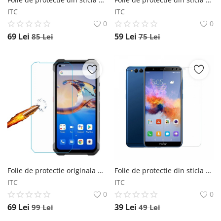
ITC
ITC
0
0
69
Lei
59
Lei
85
Lei
75
Lei
Folie de protectie originala din sticla pentru Unihertz 8849 Tank 2 Tank 3 Tank 3 PRO UNIHERTZ
Folie de protectie din sticla pentru Honor 7X tempered glass
ITC
ITC
0
0
69
Lei
39
Lei
99
Lei
49
Lei