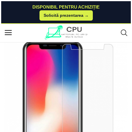
DISPONIBIL PENTRU ACHIZIȚIE
Solicită prezentarea →
Acasă
Dualstore
Folii Protectie
Folie de protectie din sticla pentru Doogee X70 Doogee
Meniu principal
Categorii
Acasă
Listă de dorințe
Contact
Blog
Autentificare