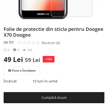
Înregistrare
Folie de protectie din sticla pentru Doogee
X70 Doogee
De
ITC
Recenzii (0)
0
0
160
49
Lei
59
Lei
-16%
Pune o Întrebare
Încărcat
10 luni în urmă
Cumpără Acum