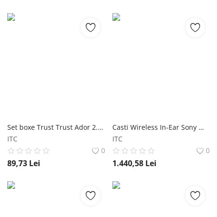
Set boxe Trust Trust Ador 2.0 negru Set boxe Trust Trust Ador 2.0 negru Trust
Casti Wireless In-Ear Sony WF-1000XM5B Casti Wireless In-Ear Sony WF-1000XM5B Sony
ITC
ITC
0
0
89,73
Lei
1.440,58
Lei