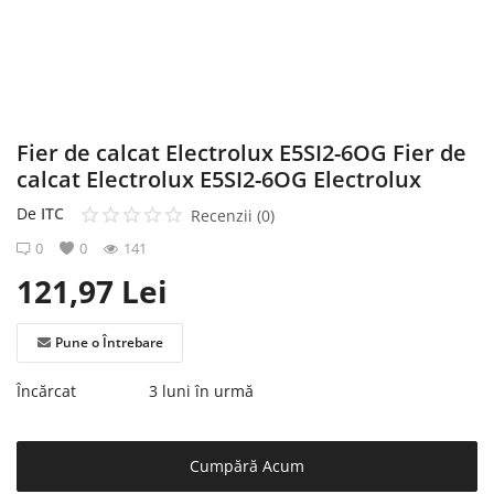
Înregistrare
Fier de calcat Electrolux E5SI2-6OG Fier de
calcat Electrolux E5SI2-6OG Electrolux
De
ITC
Recenzii (0)
0
0
141
121,97
Lei
Pune o Întrebare
Încărcat
3 luni în urmă
Cumpără Acum