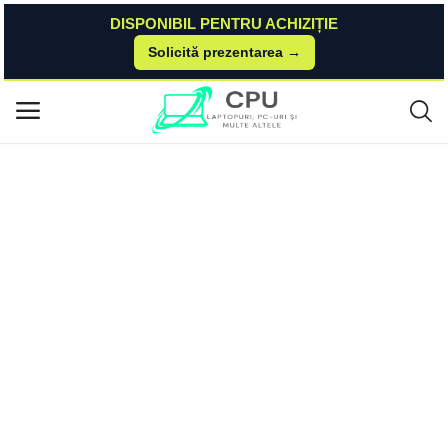
DISPONIBIL PENTRU ACHIZIȚIE
Solicită prezentarea →
Acasă
Dacris IT&C
Fier de calcat Electrolux E5SI2-6OG Fier de calcat Electrolux E5SI2-6OG El
Meniu principal
ectrolux
Categorii
Acasă
Listă de dorințe
Contact
Blog
Autentificare