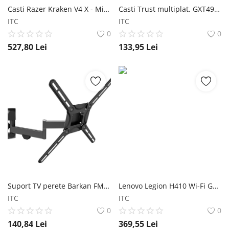
Casti Razer Kraken V4 X - Minecraft Ed. Casti Razer Kraken V4 X - Minecraft Ed. Razer
Casti Trust multiplat. GXT492 Carus alb Casti Trust multiplat. GXT492 Carus alb Trust
ITC
ITC
0
0
527,80
Lei
133,95
Lei
Suport TV perete Barkan FM 13-60 25kg Suport TV perete Barkan FM 13-60` 25kg Barkan
Lenovo Legion H410 Wi-Fi Gaming Headset Lenovo Legion H410 Wi-Fi Gaming Headset Lenovo
ITC
ITC
0
0
140,84
Lei
369,55
Lei