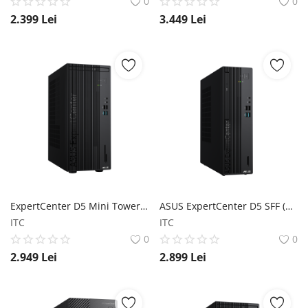
0
0
2.399
Lei
3.449
Lei
ExpertCenter D5 Mini Tower (D500MER) ASUS
ASUS ExpertCenter D5 SFF (D500SER) ASUS
ITC
ITC
0
0
2.949
Lei
2.899
Lei