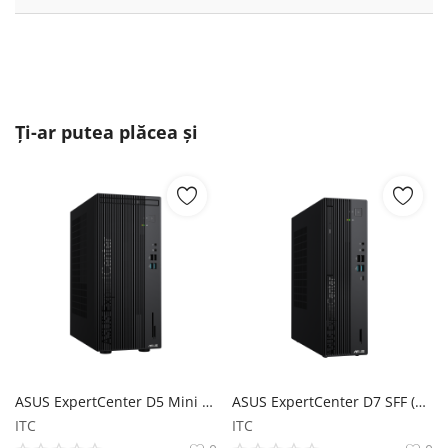
Ți-ar putea plăcea și
ASUS ExpertCenter D5 Mini Tower (D501MER) ASUS
ASUS ExpertCenter D7 SFF (D700SER) ASUS
ITC
ITC