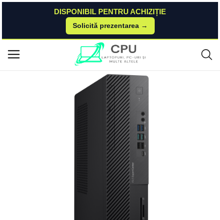
DISPONIBIL PENTRU ACHIZIȚIE
Solicită prezentarea →
Acasă
Asus
Expertcenter
ExpertCenter D7 SFF (D700SE) ASUS
Meniu principal
Categorii
Acasă
Listă de dorințe
Contact
Blog
Autentificare