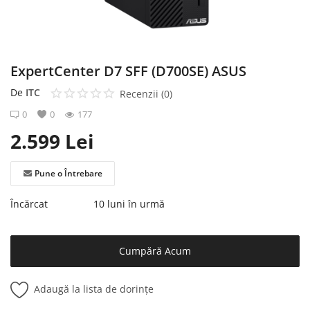
Înregistrare
ExpertCenter D7 SFF (D700SE) ASUS
De
ITC
Recenzii (0)
0
0
177
2.599
Lei
Pune o Întrebare
Încărcat
10 luni în urmă
Cumpără Acum
Adaugă la lista de dorințe