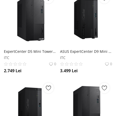
ExpertCenter D5 Mini Tower (D500ME) ASUS
ASUS ExpertCenter D9 Mini Tower (D901MDR) ASUS
ITC
ITC
0
0
2.749
Lei
3.499
Lei