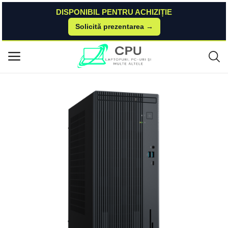
DISPONIBIL PENTRU ACHIZIȚIE
Solicită prezentarea →
Acasă
Asus
Expertcenter
ASUS ExpertCenter P500 Mini Tower (P500MV) ASUS
Meniu principal
Categorii
Acasă
Listă de dorințe
Contact
Blog
Autentificare