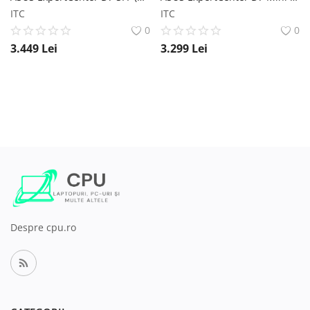
ITC
ITC
0
0
3.449
Lei
3.299
Lei
Despre cpu.ro