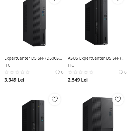
ExpertCenter D5 SFF (D500SE) ASUS
ASUS ExpertCenter D5 SFF (D501SER) ASUS
ITC
ITC
0
0
3.349
Lei
2.549
Lei