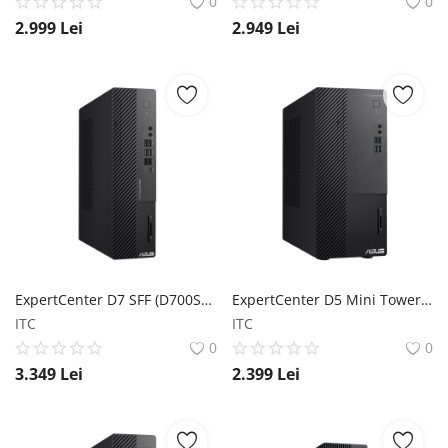
0
0
2.999
Lei
2.949
Lei
ExpertCenter D7 SFF (D700SE) ASUS
ExpertCenter D5 Mini Tower (D500ME) ASUS
ITC
ITC
0
0
3.349
Lei
2.399
Lei