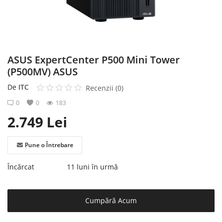
Înregistrare
ASUS ExpertCenter P500 Mini Tower
(P500MV) ASUS
De
ITC
Recenzii (0)
0
0
183
2.749
Lei
Pune o Întrebare
Încărcat
11 luni în urmă
Cumpără Acum