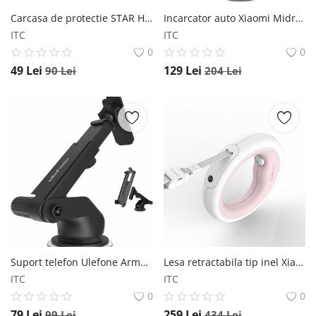
Carcasa de protectie STAR Hard Case pentru camera video de buzunar Xiaomi FIMI Palm Gimbal si accesorii Negru Star
Incarcator auto Xiaomi Midrive CC05 Pro Argintiu, 12V 24 V , 4A, USB + Type C, Taietor centura, Ciocan de urgenta Xiaomi
ITC
ITC
0
0
49
Lei
129
Lei
90
Lei
204
Lei
Suport telefon Ulefone Armor Mount, compatibil cu toate telefoanele Ulefone cu carcasa de protectie, Brat telescopic, Rotatie 360 Ulefone
Lesa retractabila tip inel Xiaomi MoeStar UFO 2 Plus Roz, Max 30Kg, Coarda elastica de 3 metri cu blocaj, Tensiune 950N, Lanterna LED Xiaomi
ITC
ITC
0
0
79
Lei
259
Lei
99
Lei
434
Lei