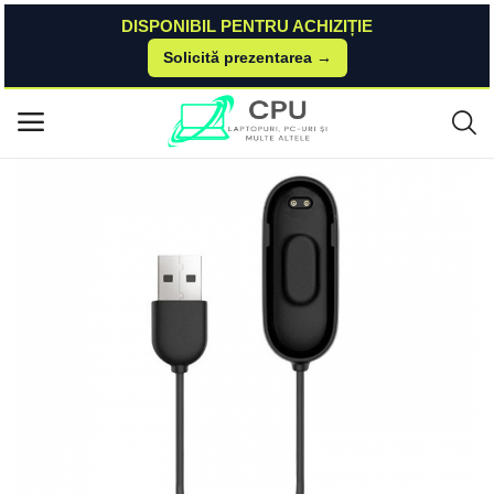
DISPONIBIL PENTRU ACHIZIȚIE
Solicită prezentarea →
Acasă
Dualstore
Gadgets
Cablu de incarcare tip dock pentru smartband Xiaomi Mi Band 4 Star
Meniu principal
Categorii
Acasă
Listă de dorințe
Contact
Blog
Autentificare