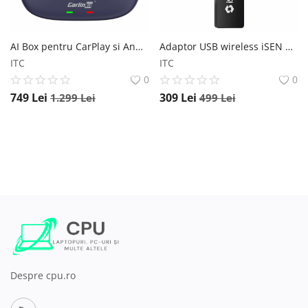
AI Box pentru CarPlay si Android Auto wireless CarlinKit TBox Plus Albastru, 4G, Android 13, 4GB RAM, 64GB ROM, Qualcomm OctaCore, GPS CarlinKit
Adaptor USB wireless iSEN CCPA Negru, WiFi 5, Conectare prin cablu sau wireless, Kit auto integrat APK iSEN
ITC
ITC
0
0
749
Lei
309
Lei
1.299
Lei
499
Lei
Despre cpu.ro