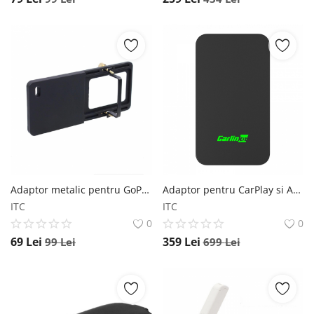
Adaptor metalic pentru GoPro Hero 7,6,5,4,3+ la Gimbal Funsnap si iSEN Capture 2s iSEN
Adaptor pentru CarPlay si Android auto CarlinKit 5.0 - 2air Negru, WiFi 5G, Bluetooth, Conectare automata CarlinKit
ITC
ITC
0
0
69
Lei
359
Lei
99
Lei
699
Lei