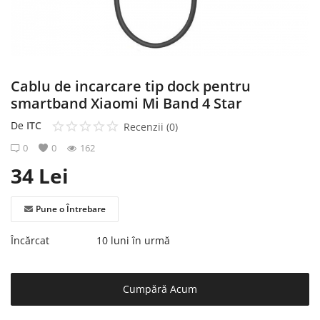
Înregistrare
Cablu de incarcare tip dock pentru
smartband Xiaomi Mi Band 4 Star
De
ITC
Recenzii (0)
0
0
162
34
Lei
Pune o Întrebare
Încărcat
10 luni în urmă
Cumpără Acum