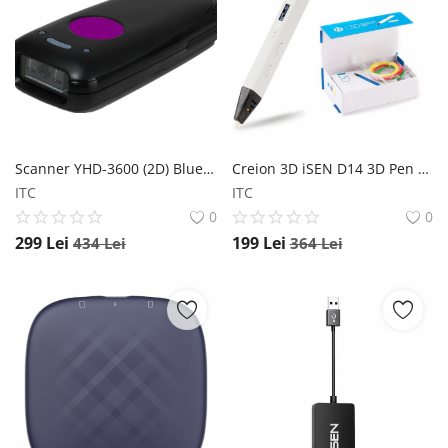
Scanner YHD-3600 (2D) Bluetooth Cod de Bare Star
Creion 3D iSEN D14 3D Pen Alb, Display OLED, PLA ABS, 3 filamente iSEN
ITC
ITC
0
0
299
Lei
199
Lei
434
Lei
364
Lei