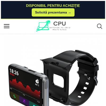
DISPONIBIL PENTRU ACHIZIȚIE
Solicită prezentarea →
Acasă
Dualstore
Bratari Si Ceasuri Sport
Bratara din TPU cu suport Negru pentru smartwatch STAR S999 Star
Meniu principal
Categorii
Acasă
Listă de dorințe
Contact
Blog
Autentificare