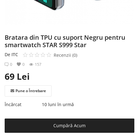
Înregistrare
Bratara din TPU cu suport Negru pentru
smartwatch STAR S999 Star
De
ITC
Recenzii (0)
0
0
157
69
Lei
Pune o Întrebare
Încărcat
10 luni în urmă
Cumpără Acum