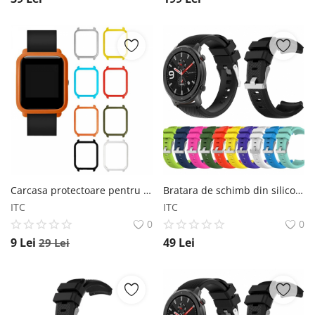
Carcasa protectoare pentru Smartwatch Amazfit Bip Xiaomi
Bratara de schimb din silicon cu striatii pentru Xiaomi Huami Amazfit GTR 42mm, diferite colorituri, confortabila si rezistenta Star
ITC
ITC
0
0
9
Lei
49
Lei
29
Lei