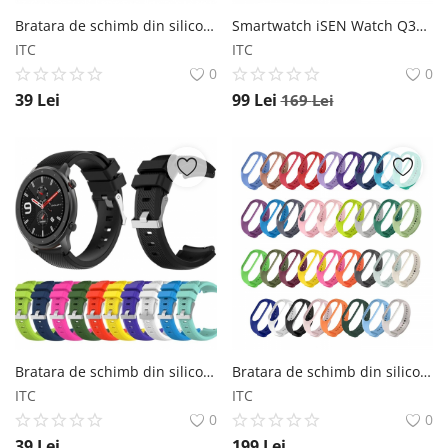
Bratara de schimb din silicon pentru Xiaomi Huami Amazfit GTS, in doua culori, cu aerisire, confortabila si rezistenta Star
Smartwatch iSEN Watch Q333, Silver, IPS 1.7 , Puls, Presiune sanguina, Saturatie oxigen, Monitorizare somn, Bt v5.0, IP67, 180mAh iSEN
ITC
ITC
0
0
39
Lei
99
Lei
169
Lei
Bratara de schimb din silicon, cu striatii, pentru Xiaomi Huami Amazfit GTR de 47mm, diferite colorituri, confortabila si rezistenta Star
Bratara de schimb din silicon pentru smartband Xiaomi Mi Band 7, diferite colorituri, confortabila si rezistenta Star
ITC
ITC
0
0
39
Lei
199
Lei