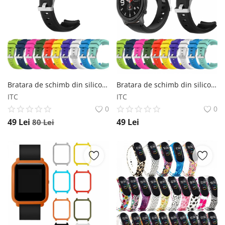
Bratara de schimb din silicon, cu striatii, pentru Xiaomi Huami Amazfit GTS, diferite colorituri, confortabila si rezistenta Star
Bratara de schimb din silicon cu striatii pentru Xiaomi Huami Amazfit GTR 42mm, diferite colorituri, confortabila si rezistenta Star
ITC
ITC
0
0
49
Lei
49
Lei
80
Lei