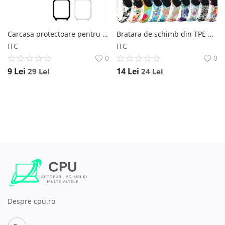
Carcasa protectoare pentru Smartwatch Amazfit Bip Xiaomi
Bratara de schimb din TPE pentru Xiaomi Mi Band 5 si Mi Band 6, diferite colorituri, usor de utilizat, confortabila si rezistenta Star
ITC
ITC
0
0
9
Lei
14
Lei
29
Lei
24
Lei
Despre cpu.ro