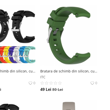
Bratara de schimb din silicon, cu striatii, pentru Xiaomi Huami Amazfit GTR de 47mm, diferite colorituri, confortabila si rezistenta Star
Bratara de schimb din silicon, cu striatii, pentru Xiaomi Huami Amazfit GTS, diferite colorituri, confortabila si rezistenta Star
ITC
0
0
49
Lei
i
80
Lei