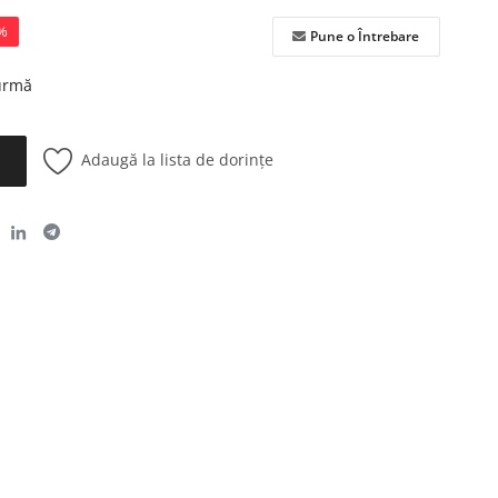
%
Pune o Întrebare
 urmă
Adaugă la lista de dorințe