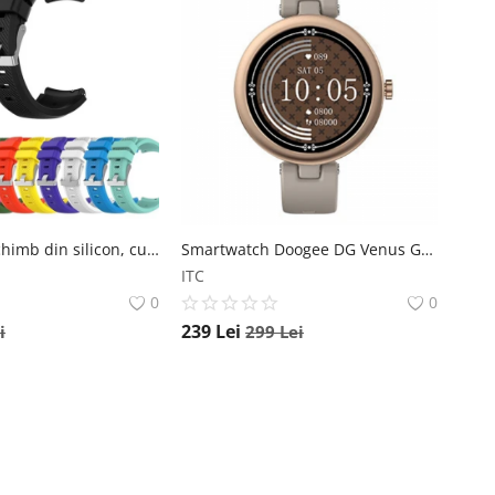
Bratara de schimb din silicon, cu striatii, pentru Xiaomi Huami Amazfit GTS, diferite colorituri, confortabila si rezistenta Star
Smartwatch Doogee DG Venus Gold, 1.09 HD, Ritm cardiac, Multi-sport, Monitorizare menstruatie, 200mAh Doogee
ITC
0
0
239
Lei
i
299
Lei