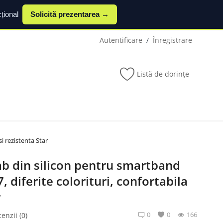
țional
Solicită prezentarea →
Autentificare
Înregistrare
/
Listă de dorințe
i rezistenta Star
b din silicon pentru smartband
 diferite colorituri, confortabila
r
0
0
166
enzii (0)