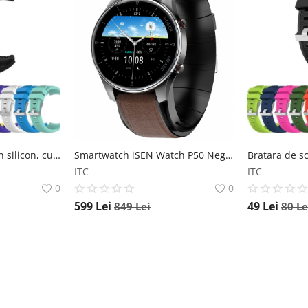
Bratara de schimb din silicon, cu striatii, pentru Xiaomi Huami Amazfit GTS, diferite colorituri, confortabila si rezistenta Star
Smartwatch iSEN Watch P50 Negru cu bratara maro inchis din piele, IPS 1.3 , Tensiometru cu manseta gonflabila, Temperatura, Oxigen iSEN
ITC
ITC
0
0
599
Lei
49
Lei
849
Lei
80
Le