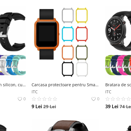
Bratara de schimb din silicon, cu striatii, pentru Xiaomi Huami Amazfit GTR de 47mm, diferite colorituri, confortabila si rezistenta Star
Carcasa protectoare pentru Smartwatch Amazfit Bip Xiaomi
ITC
ITC
0
0
9
Lei
39
Lei
29
Lei
74
Le