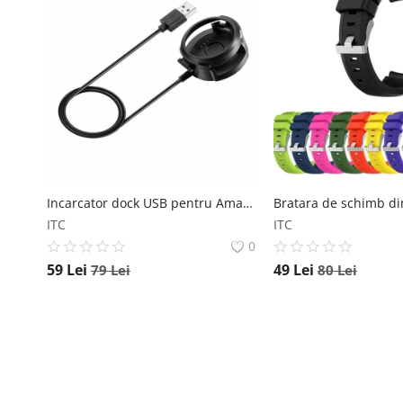
Incarcator dock USB pentru Amazfit Stratos A1609
ITC
ITC
0
59
Lei
49
Lei
79
Lei
80
Lei