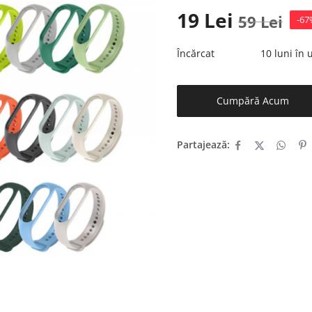
19
Lei
59
Lei
-67
Încărcat
10 luni în
Cumpără Acum
Partajează: