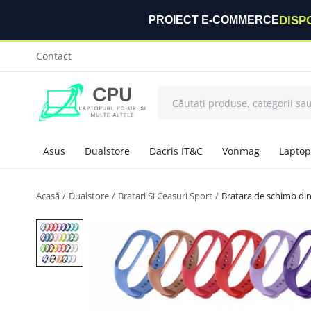
DISP
PROIECT E-COMMERCE
Contact
Asus
Dualstore
Dacris IT&C
Vonmag
Laptop
Acasă
Dualstore
Bratari Si Ceasuri Sport
Bratara de schimb din 