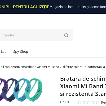
ONIBIL PENTRU ACHIZIȚIE
Magazin online complet și demo func
 Lab
Spy-Shop
silicon pentru smartband Xiaomi Mi Band 7, diferite colorituri, confortabila s
Bratara de schim
Xiaomi Mi Band 7,
si rezistenta Sta
De
ITC
Rec