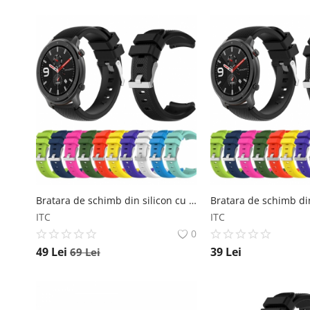
Bratara de schimb din silicon cu striatii pentru Xiaomi Huami Amazfit GTR 42mm, diferite colorituri, confortabila si rezistenta Star
ITC
ITC
0
49
Lei
39
Lei
69
Lei