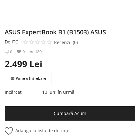
Înregistrare
ASUS ExpertBook B1 (B1503) ASUS
De
ITC
Recenzii (0)
0
0
180
2.499
Lei
Pune o Întrebare
Încărcat
10 luni în urmă
Cumpără Acum
Adaugă la lista de dorințe