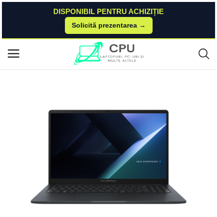
DISPONIBIL PENTRU ACHIZIȚIE
Solicită prezentarea →
Acasă
Asus
Expertbook
ASUS ExpertBook B1 (B1503) ASUS
Meniu principal
Categorii
Acasă
Listă de dorințe
Contact
Blog
Autentificare