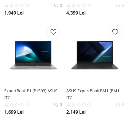
0
0
1.949
Lei
4.399
Lei
ExpertBook P1 (P1503) ASUS
ASUS ExpertBook BM1 (BM1503) ASUS
ITC
ITC
0
0
1.699
Lei
2.149
Lei