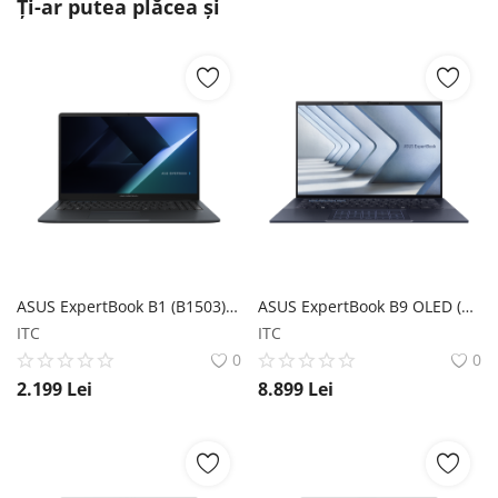
Ți-ar putea plăcea și
ASUS ExpertBook B1 (B1503) ASUS
ASUS ExpertBook B9 OLED (B9403, Series 1 intel) ASUS
ITC
ITC
0
0
2.199
Lei
8.899
Lei