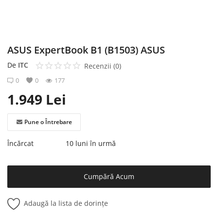
Înregistrare
ASUS ExpertBook B1 (B1503) ASUS
De
ITC
Recenzii (0)
0
0
177
1.949
Lei
Pune o Întrebare
Încărcat
10 luni în urmă
Cumpără Acum
Adaugă la lista de dorințe