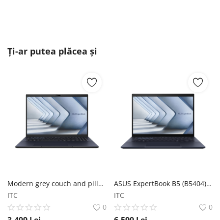
Ți-ar putea plăcea și
Modern grey couch and pillows
ASUS ExpertBook B5 (B5404) ASUS
ITC
ITC
0
0
3.499
Lei
6.599
Lei