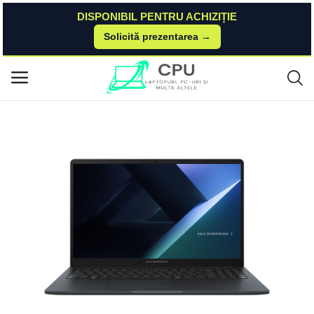
DISPONIBIL PENTRU ACHIZIȚIE
Solicită prezentarea →
Acasă
Asus
Expertbook
ASUS ExpertBook B1 (B1503) ASUS
Meniu principal
Categorii
Acasă
Listă de dorințe
Contact
Blog
Autentificare