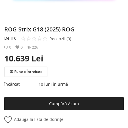
Înregistrare
ROG Strix G18 (2025) ROG
De
ITC
Recenzii (0)
0
0
226
10.639
Lei
Pune o Întrebare
Încărcat
10 luni în urmă
Cumpără Acum
Adaugă la lista de dorințe