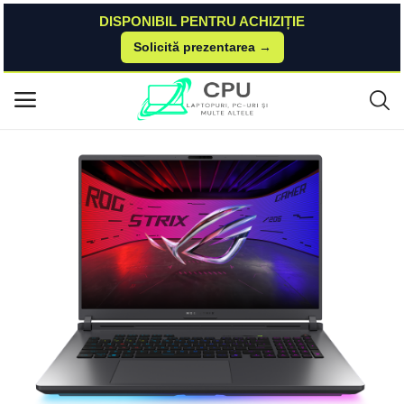
DISPONIBIL PENTRU ACHIZIȚIE
Solicită prezentarea →
Acasă
Asus
Strix
ROG Strix G18 (2025) ROG
Meniu principal
Categorii
Acasă
Listă de dorințe
Contact
Blog
Autentificare