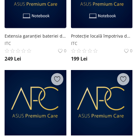
Extensia garanției bateriei de la 2 la 3 ani pentru Laptop ASUS
Protecție locală împotriva daunelor accidentale 2 ani pentru Laptop
ITC
ITC
0
0
249
Lei
199
Lei