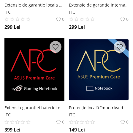
Extensie de garanție locala de la 3 la 4 ani, inclusiv garanție baterie 4 ani pentru Laptop Business
Extensie de garanție internațională de la 3 ani la 5 ani pentru Laptop Business
ITC
ITC
0
0
299
Lei
299
Lei
Extensia garanției bateriei de la 2 la 3 ani pentru Laptop Gaming ASUS
Protecție locală împotriva daunelor accidentale 3 ani pentru Laptop ASUS
ITC
ITC
0
0
399
Lei
149
Lei