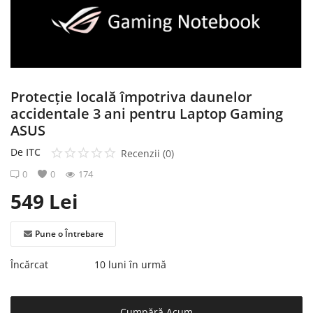
Înregistrare
Protecție locală împotriva daunelor
accidentale 3 ani pentru Laptop Gaming
ASUS
De
ITC
Recenzii (0)
0
0
174
549
Lei
Pune o Întrebare
Încărcat
10 luni în urmă
Cumpără Acum