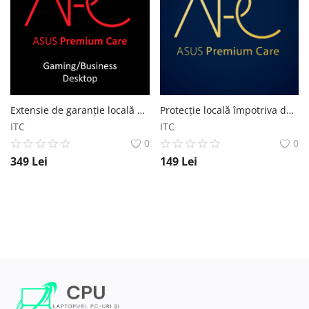
Extensie de garanție locală de la 3 ani la 5 ani pentru Desktop Business/Gaming
Protecție locală împotriva daunelor accidentale 3 ani pentru Laptop Business
ITC
ITC
0
0
349
Lei
149
Lei