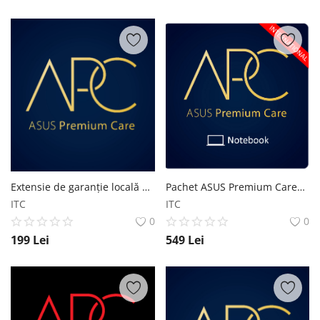
Extensie de garanție locală de la 3 ani la 4 ani pentru Desktop Business/Gaming
Pachet ASUS Premium Care+ Gold - Extensie de garanție internatională de la 2 ani la 3 ani, inclusiv garanție baterie și protecție împotriva daunelor accidentale ASUS
ITC
ITC
0
0
199
Lei
549
Lei