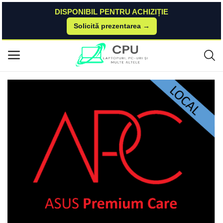
DISPONIBIL PENTRU ACHIZIȚIE
Solicită prezentarea →
Acasă
Asus
Warranty
Protecție locală împotriva daunelor accidentale 3 ani pentru Laptop Gami
Meniu principal
ng ASUS
Categorii
Acasă
Listă de dorințe
Contact
Blog
Autentificare