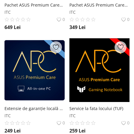
Pachet ASUS Premium Care+ Silver - Extensie de garanție internatională de la 2 ani la 3 ani, inclusiv garanție baterie ASUS
Pachet ASUS Premium Care+ Silver - Extensie de garanție internatională de la 2 ani la 3 ani, inclusiv garanție baterie ASUS
ITC
ITC
0
0
649
Lei
349
Lei
Extensie de garanție locală de la 2 ani la 5 ani pentru All-in-one PC ASUS
Service la fata locului (TUF)
ITC
ITC
0
0
249
Lei
259
Lei