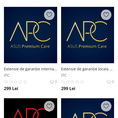
Extensie de garanție internațională de la 3 ani la 5 ani pentru Laptop Business
Extensie de garanție locala de la 3 la 4 ani, inclusiv garanție baterie 4 ani pentru Laptop Business
ITC
ITC
0
0
299
Lei
299
Lei