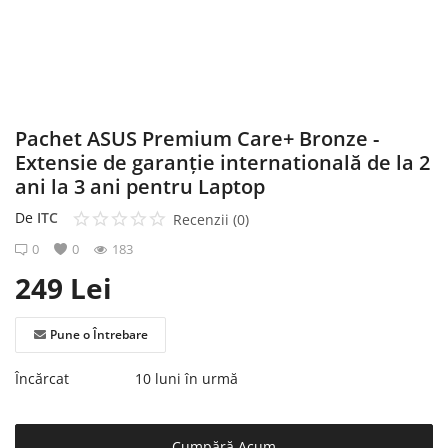
Înregistrare
Pachet ASUS Premium Care+ Bronze -
Extensie de garanție internatională de la 2
ani la 3 ani pentru Laptop
De
ITC
Recenzii (0)
0
0
183
249
Lei
Pune o Întrebare
Încărcat
10 luni în urmă
Cumpără Acum