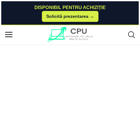
DISPONIBIL PENTRU ACHIZIȚIE
Solicită prezentarea →
Acasă
Asus
Warranty
Pachet ASUS Premium Care+ Bronze - Extensie de garanție international
Meniu principal
ă de la 2 ani la 3 ani pentru Laptop
Categorii
Acasă
Listă de dorințe
Contact
Blog
Autentificare