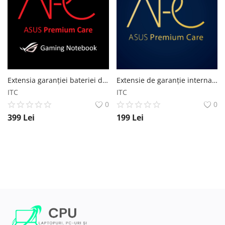
Extensia garanției bateriei de la 2 la 3 ani pentru Laptop Gaming ASUS
Extensie de garanție internațională de la 3 ani la 4 ani pentru Laptop Business
ITC
ITC
0
0
399
Lei
199
Lei