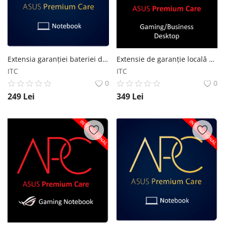
Extensia garanției bateriei de la 2 la 3 ani pentru Laptop ASUS
Extensie de garanție locală de la 3 ani la 5 ani pentru Desktop Business/Gaming
ITC
ITC
0
0
249
Lei
349
Lei