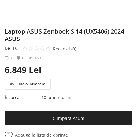
Înregistrare
Laptop ASUS Zenbook S 14 (UX5406) 2024
ASUS
De
ITC
Recenzii (0)
0
0
180
6.849
Lei
Pune o Întrebare
Încărcat
10 luni în urmă
Cumpără Acum
Adaugă la lista de dorințe