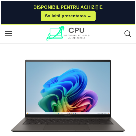
DISPONIBIL PENTRU ACHIZIȚIE
Solicită prezentarea →
Acasă
Asus
Zenbook
Laptop ASUS Zenbook S 14 (UX5406) 2024 ASUS
Meniu principal
Categorii
Acasă
Listă de dorințe
Contact
Blog
Autentificare