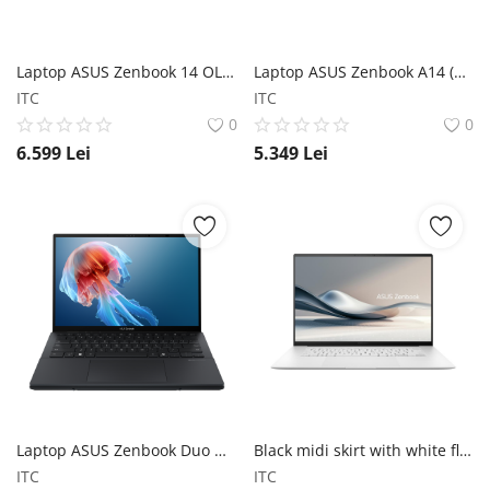
Laptop ASUS Zenbook 14 OLED (UX3405) ASUS
Laptop ASUS Zenbook A14 (UX3407); Copilot+ PC ASUS
ITC
ITC
0
0
6.599
Lei
5.349
Lei
Laptop ASUS Zenbook Duo UX8406 ASUS
Black midi skirt with white flowers
ITC
ITC