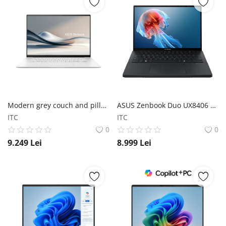
Modern grey couch and pillows
ASUS Zenbook Duo UX8406 ASUS
ITC
ITC
0
0
9.249
Lei
8.999
Lei