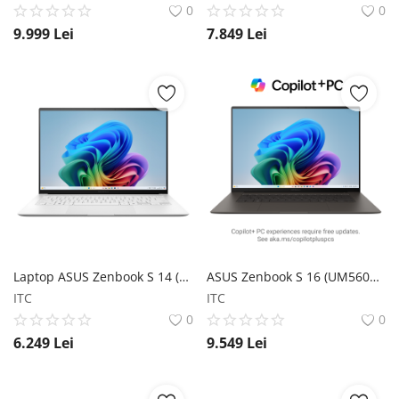
0
0
9.999
Lei
7.849
Lei
Laptop ASUS Zenbook S 14 (UX5406) 2024 ASUS
ASUS Zenbook S 16 (UM5606) ASUS
ITC
ITC
0
0
6.249
Lei
9.549
Lei