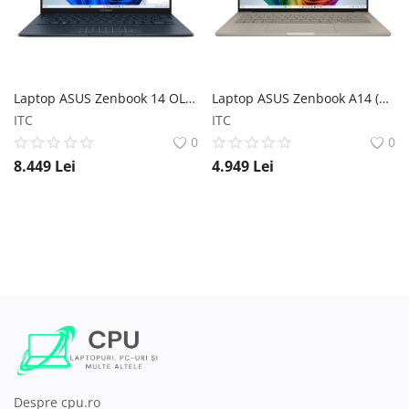
Laptop ASUS Zenbook 14 OLED (UX3405) ASUS
Laptop ASUS Zenbook A14 (UX3407); Copilot+ PC ASUS
ITC
ITC
0
0
8.449
Lei
4.949
Lei
Despre cpu.ro