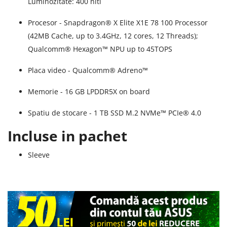
Luminozitate: 400 niti
Procesor - Snapdragon® X Elite X1E 78 100 Processor
(42MB Cache, up to 3.4GHz, 12 cores, 12 Threads);
Qualcomm® Hexagon™ NPU up to 45TOPS
Placa video - Qualcomm® Adreno™
Memorie - 16 GB LPDDR5X on board
Spatiu de stocare - 1 TB SSD M.2 NVMe™ PCIe® 4.0
Incluse in pachet
Sleeve