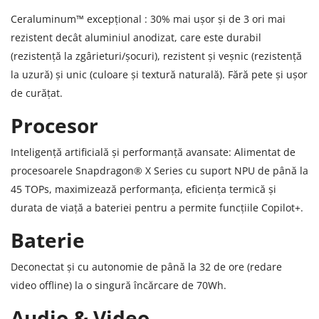
Ceraluminum™ excepțional : 30% mai ușor și de 3 ori mai
rezistent decât aluminiul anodizat, care este durabil
(rezistență la zgârieturi/șocuri), rezistent și veșnic (rezistență
la uzură) și unic (culoare și textură naturală). Fără pete și ușor
de curățat.
Procesor
Inteligență artificială și performanță avansate: Alimentat de
procesoarele Snapdragon® X Series cu suport NPU de până la
45 TOPs, maximizează performanța, eficiența termică și
durata de viață a bateriei pentru a permite funcțiile Copilot+.
Baterie
Deconectat și cu autonomie de până la 32 de ore (redare
video offline) la o singură încărcare de 70Wh.
Audio & Video