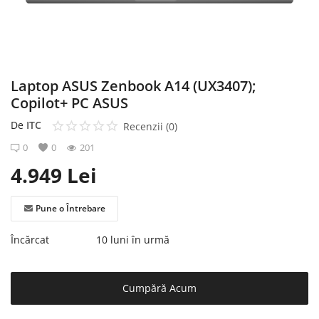
Înregistrare
Laptop ASUS Zenbook A14 (UX3407);
Copilot+ PC ASUS
De
ITC
Recenzii (0)
0
0
201
4.949
Lei
Pune o Întrebare
Încărcat
10 luni în urmă
Cumpără Acum