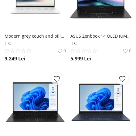
Modern grey couch and pillows
ASUS Zenbook 14 OLED (UM3406) ASUS
ITC
ITC
0
0
9.249
Lei
5.999
Lei