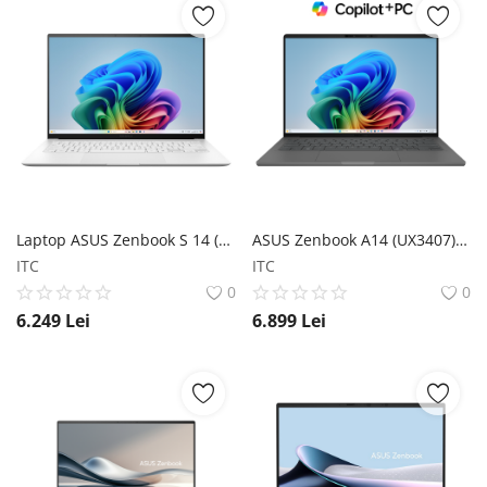
Laptop ASUS Zenbook S 14 (UX5406) 2024 ASUS
ASUS Zenbook A14 (UX3407); Copilot+ PC ASUS
ITC
ITC
0
0
6.249
Lei
6.899
Lei