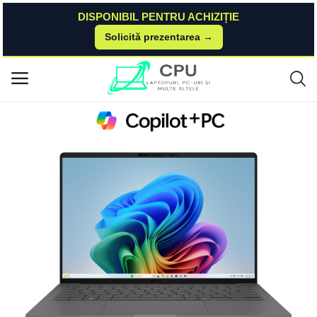
DISPONIBIL PENTRU ACHIZIȚIE
Solicită prezentarea →
Acasă
Asus
Zenbook
Laptop ASUS Zenbook A14 (UX3407); Copilot+ PC ASUS
Meniu principal
Categorii
Acasă
Listă de dorințe
Contact
Blog
Autentificare