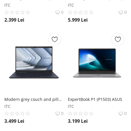
ITC
ITC
0
0
2.399
Lei
5.999
Lei
Modern grey couch and pillows
ExpertBook P1 (P1503) ASUS
ITC
ITC
0
0
3.499
Lei
3.199
Lei