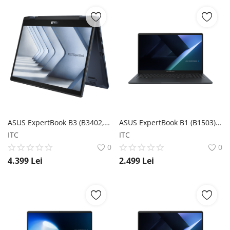
ASUS ExpertBook B3 (B3402, Series 1 intel) ASUS
ASUS ExpertBook B1 (B1503) ASUS
ITC
ITC
0
0
4.399
Lei
2.499
Lei