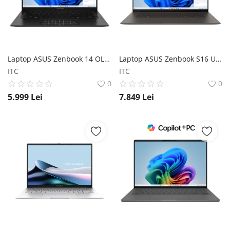
Laptop ASUS Zenbook 14 OLED (UM3406) ASUS
Laptop ASUS Zenbook S16 UM5606WA | AI PC ASUS
ITC
ITC
0
0
5.999
Lei
7.849
Lei