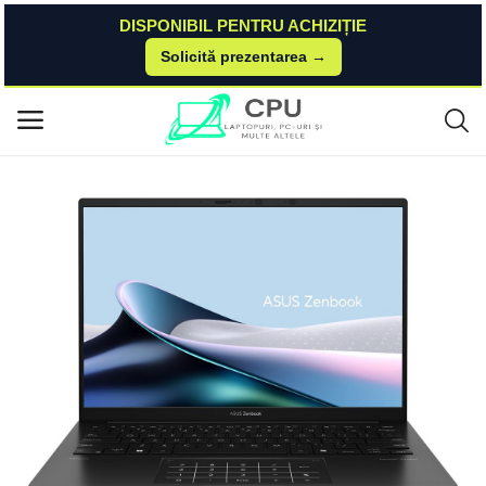
DISPONIBIL PENTRU ACHIZIȚIE
Solicită prezentarea →
Acasă
Asus
Zenbook
ASUS Zenbook 14 OLED (UM3406) ASUS
Meniu principal
Categorii
Acasă
Listă de dorințe
Contact
Blog
Autentificare