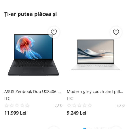
Ți-ar putea plăcea și
ASUS Zenbook Duo UX8406 ASUS
Modern grey couch and pillows
ITC
ITC
0
0
11.999
Lei
9.249
Lei