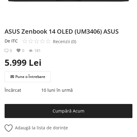
Înregistrare
ASUS Zenbook 14 OLED (UM3406) ASUS
De
ITC
Recenzii (0)
0
0
181
5.999
Lei
Pune o Întrebare
Încărcat
10 luni în urmă
Cumpără Acum
Adaugă la lista de dorințe