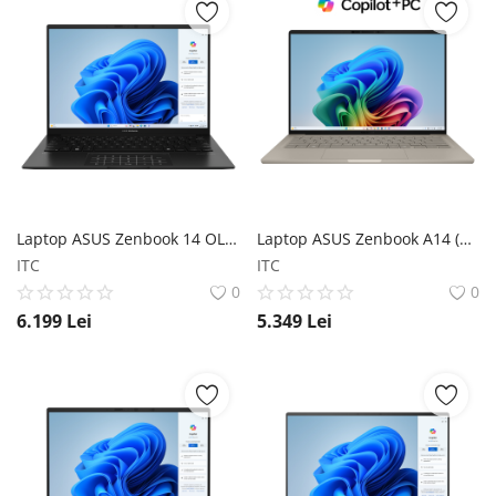
Laptop ASUS Zenbook 14 OLED (UM3406) ASUS
Laptop ASUS Zenbook A14 (UX3407); Copilot+ PC ASUS
ITC
ITC
0
0
6.199
Lei
5.349
Lei