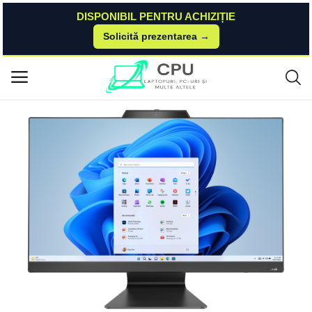
DISPONIBIL PENTRU ACHIZIȚIE
Solicită prezentarea →
Acasă
Asus
All-in-one
ASUS M3702WFA (M3702WFA) ASUS
Meniu principal
Categorii
Acasă
Listă de dorințe
Contact
Blog
Autentificare