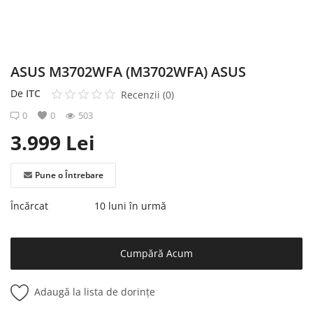
Înregistrare
ASUS M3702WFA (M3702WFA) ASUS
De
ITC
Recenzii (0)
0
0
503
3.999
Lei
Pune o Întrebare
Încărcat
10 luni în urmă
Cumpără Acum
Adaugă la lista de dorințe