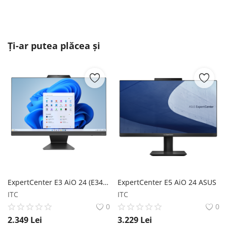
Ți-ar putea plăcea și
ExpertCenter E3 AiO 24 (E3402WV) ASUS
ExpertCenter E5 AiO 24 ASUS
ITC
ITC
0
0
2.349
Lei
3.229
Lei