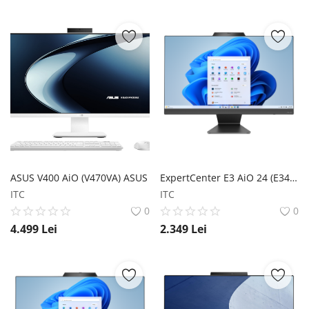
ASUS V400 AiO (V470VA) ASUS
ExpertCenter E3 AiO 24 (E3402WV) ASUS
ITC
ITC
0
0
4.499
Lei
2.349
Lei