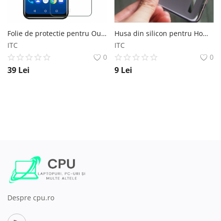
Folie de protectie pentru Oukitel C12 Pro OUKITEL
Husa din silicon pentru Homtom S8 HomTom
ITC
ITC
0
0
39
Lei
9
Lei
Despre cpu.ro