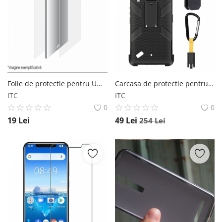
Folie de protectie pentru UMI Rome X FullBody (Fata+Spate)
Carcasa de protectie pentru Ulefone Armor 10 cu carabina Ulefone
ITC
ITC
0
0
19
Lei
49
Lei
254
Lei