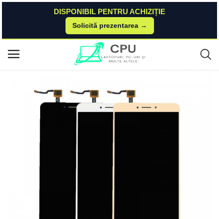
DISPONIBIL PENTRU ACHIZIȚIE
Solicită prezentarea →
Acasă
Dualstore
Piese Si Accesorii Telefoane Mobile
Display OGS Original Xiaomi Mi Max (ecran + touchscreen) Xiaomi
Meniu principal
Categorii
Acasă
Listă de dorințe
Contact
Blog
Autentificare