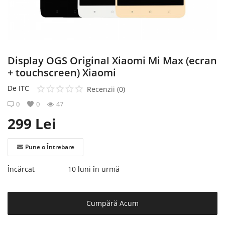
Înregistrare
Display OGS Original Xiaomi Mi Max (ecran
+ touchscreen) Xiaomi
De
ITC
Recenzii (0)
0
0
47
299
Lei
Pune o Întrebare
Încărcat
10 luni în urmă
Cumpără Acum