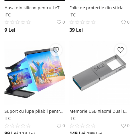
Husa din silicon pentru LeTV Leeco Le S3 (626, 622) -DualStore
Folie de protectie din sticla pentru Xiaomi Mi 9SE
ITC
ITC
0
0
9
Lei
39
Lei
Suport cu lupa pliabil pentru telefon mobil iSEN 3D Phone Magnifying Glass Plus Negru, 12 , Protectie ochi, Unghi ajustabil iSEN
Memorie USB Xiaomi Dual Interface U Disk Silver, 64GB, USB A 3.2, USB Type-C, OTG, Aliaj de zinc Xiaomi
ITC
ITC
0
0
99
Lei
149
Lei
174
Lei
199
Lei